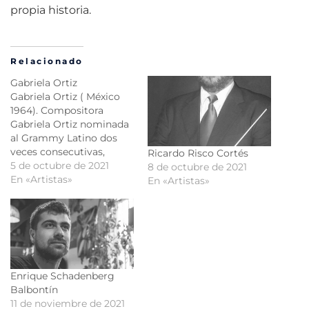
propia historia.
Relacionado
Gabriela Ortiz
Gabriela Ortiz ( México
1964). Compositora
Gabriela Ortiz nominada
al Grammy Latino dos
veces consecutivas,
Ricardo Risco Cortés
acreedora del Premio
5 de octubre de 2021
8 de octubre de 2021
Nacional de Artes y
En «Artistas»
En «Artistas»
Literatura 2016 y
miembro de número de
la Academia de Artes y
Letras es considerada
como uno de los mas
importantes
compositores de su
Enrique Schadenberg
generación. Ha
Balbontín
colaborado y…
11 de noviembre de 2021