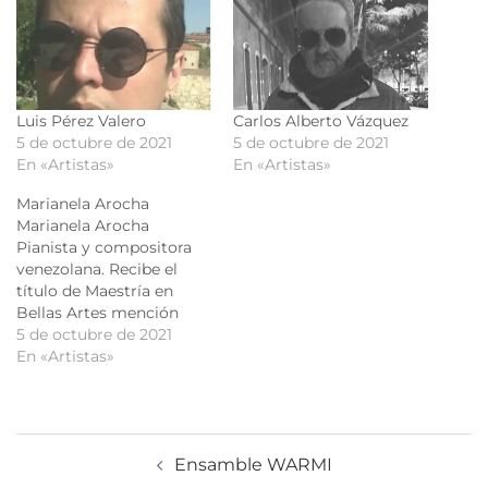
Luis Pérez Valero
Carlos Alberto Vázquez
5 de octubre de 2021
5 de octubre de 2021
En «Artistas»
En «Artistas»
Marianela Arocha
Marianela Arocha
Pianista y compositora
venezolana. Recibe el
título de Maestría en
Bellas Artes mención
Ejecutante y Profesora de
5 de octubre de 2021
Piano en la Academia
En «Artistas»
Musical de Rusia Gniesinj
y Magíster en Música
mención composición de
la Universidad Simón
Ensamble WARMI
Bolívar en Venezuela. Es
aspirante al Doctorado