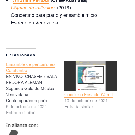
Objetos de imitación
,
(2016)
Concertino para piano y ensamble mixto
Estreno en Venezuela
Relacionado
Ensamble de percusiones
Catatumbo
EN VIVO CNASPM / SALA
FEDORA ALEMÁN
Segunda Gala de Música
Concierto Ensable Warmi
Venezolana
10 de octubre de 2021
Contemporánea para
Entrada similar
Percusión ENSAMBLE de
5 de octubre de 2021
percusiones CATATUMBO
Entrada similar
José Alejandro García –
Director Musical Luis
Ernesto Gómez Resolana