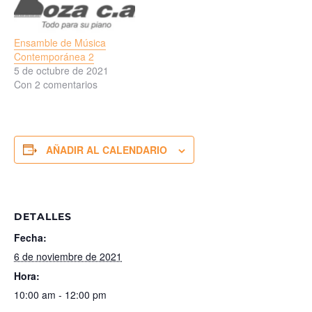
(2015) Percusión sola
Alejandro Nava The
Jungle’s Sounds (2020)
Ensamble de Música
Cuarteto de percusión
Contemporánea 2
Estreno mundial Jhoan
5 de octubre de 2021
Ascanio (2002) Integración
Con 2 comentarios
(2020) Quinteto de…
AÑADIR AL CALENDARIO
DETALLES
Fecha:
6 de noviembre de 2021
Hora:
10:00 am - 12:00 pm