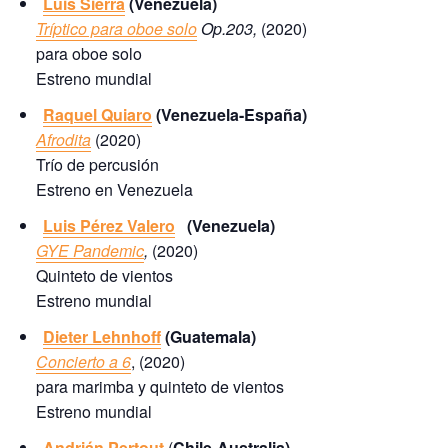
Luis Sierra
(Venezuela)
Tríptico para oboe solo
Op.203,
(2020)
para oboe solo
Estreno mundial
Raquel Quiaro
(Venezuela-España)
Afrodita
(2020)
Trío de percusión
Estreno en Venezuela
Luis Pérez Valero
(Venezuela)
GYE Pandemic
,
(2020)
Quinteto de vientos
Estreno mundial
Dieter Lehnhoff
(Guatemala)
Concierto a 6
, (2020)
para marimba y quinteto de vientos
Estreno mundial
Andrián Pertout
(
Chile-Australia)