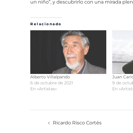
un niño”, y descubrirlo con una mirada pl
Relacionado
Alberto Villalpando
Juan Carl
6 de octubre de 2021
9 de octu
En «Artistas»
En «Artist
Ricardo Risco Cortés