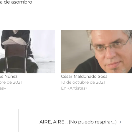
ena de asombro
os Núñez
César Maldonado Sosa
bre de 2021
10 de octubre de 2021
as»
En «Artistas»
AIRE, AIRE… (No puedo respirar…)