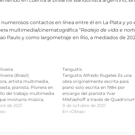
niendo en cuenta al brillante Bandonista argentino, Br
 numerosos contactos en línea entre él en La Plata y yo 
pera multimedia/cinematográfica “
Realejo de vida e nort
Sao Paulo y como largometraje en Río, a mediados de 20
liveira
Tanguitis
iveira (Brasil)
Tanguitis Alfredo Rugeles Es una
ra, artista multimedia,
obra originalmente escrita para
easta, pianista. Pionera en
piano solo escrita en 1984 por
llo del trabajo multimedia
encargo del pianista Yvar
 que involucra música,
Mikhashoff a través de Quadriviu
stalaciones, textos y video,
bre de 2021
Music Press para la International
9 de octubre de 2021
ha ido guionista y
as»
Tango Collection. Premio Municip
En «Obras»
de sus 9 óperas,
de Música, Caracas 1985. Estrenad
as en diferentes países.
por Mikhashoff, el Domingo 14 de
 se han presentado en
Abril de 1985 en la Hallwalls…