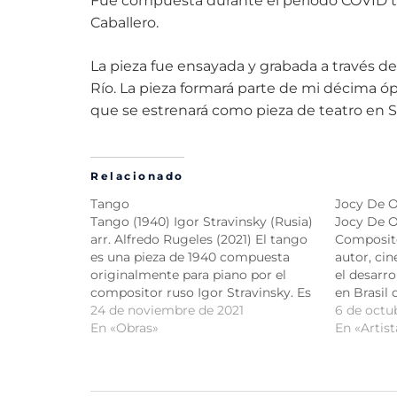
Fue compuesta durante el período COVID te
Caballero.
La pieza fue ensayada y grabada a través de
Río. La pieza formará parte de mi décima ó
que se estrenará como pieza de teatro en 
Relacionado
Tango
Jocy De O
Tango ​(1940)​ Igor Stravinsky (Rusia)
Jocy De Ol
arr. Alfredo Rugeles​ (2021)​ El tango
Composito
es una pieza de 1940 compuesta
autor, cin
originalmente para piano por el
el desarro
compositor ruso Igor Stravinsky. Es
en Brasil
una de las obras para piano más
24 de noviembre de 2021
teatro, in
6 de octu
grabadas de Stravinsky. Después de
En «Obras»
compuso, 
En «Artist
establecerse en Hollywood,
directora 
Stravinsky no pudo traer el dinero
presentad
que ganó…
Sus obras