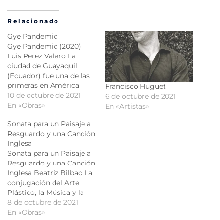
Relacionado
Gye Pandemic
Gye Pandemic (2020)
Luis Perez Valero La
ciudad de Guayaquil
(Ecuador) fue una de las
primeras en América
Francisco Huguet
Latina en sufrir la
10 de octubre de 2021
6 de octubre de 2021
pandemia del covid 19,
En «Obras»
En «Artistas»
con su consecuente crisis
Sonata para un Paisaje a
sanitaria. El paisaje
Resguardo y una Canción
sonoro de la ciudad
Inglesa
cambió: del ruido
Sonata para un Paisaje a
incesante del área
Resguardo y una Canción
metropolitana, se pasó a
Inglesa Beatriz Bilbao La
largos silencios que
conjugación del Arte
eran…
Plástico, la Música y la
Estética Gráfica, desde la
8 de octubre de 2021
mirada de 3 mujeres que
En «Obras»