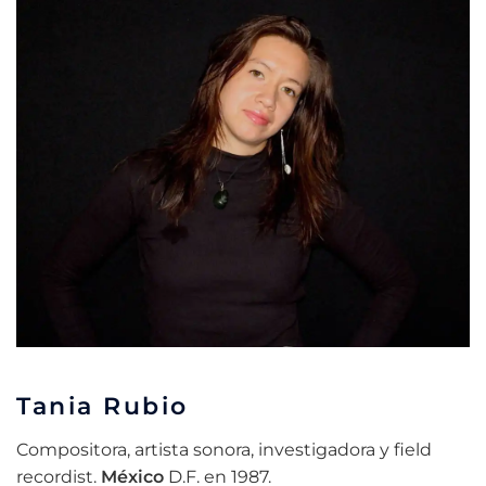
Tania Rubio
Compositora, artista sonora, investigadora y field
recordist.
México
D.F. en 1987.